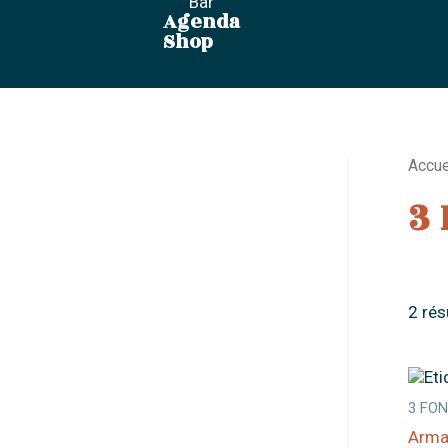
Bar
Agenda
Shop
Accue
3
2 rés
3 FO
Arma