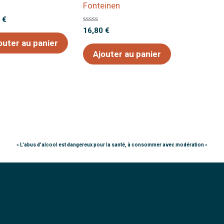
Fonteinen
0
€
Note
16,80
€
0
outer au panier
sur
5
Ajouter au panier
«
L'abus d'alcool est dangereux pour la santé, à consommer avec modération
»