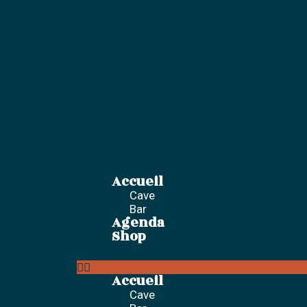
Aller
au
contenu
Accueil
Menu
Cave
Bar
Agenda
Shop
Accueil
Cave