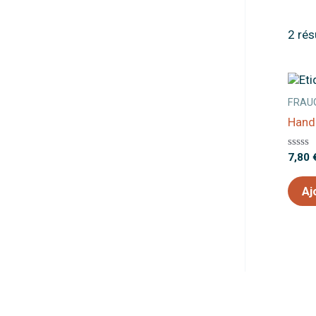
2 rés
FRAU
Hand
Note
7,80
0
sur
5
Aj