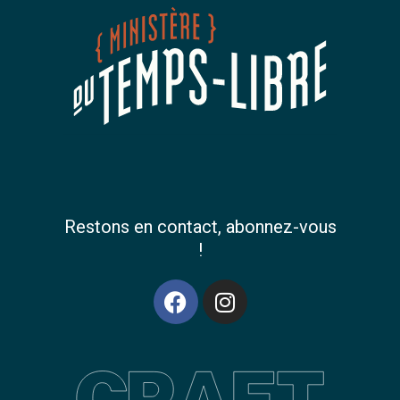
Restons en contact, abonnez-vous
!
F
I
a
n
c
s
e
t
b
a