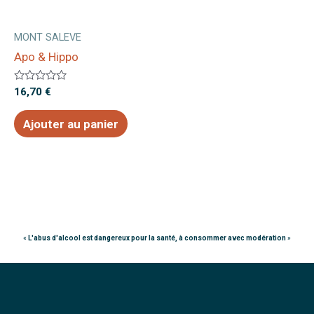
MONT SALEVE
Apo & Hippo
Note
16,70
€
0
sur
5
Ajouter au panier
«
L'abus d'alcool est dangereux pour la santé, à consommer avec modération
»