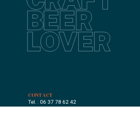
o
g
o
r
k
a
m
CONTACT
Tel. :
06 37 78 62 42
Adresse :
1768 Avenue des
Matignon, 50400 Granville