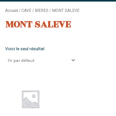
k
a
m
Accueil
/
CAVE
/
BIERES
/ MONT SALEVE
MONT SALEVE
Voici le seul résultat