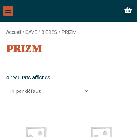
c
s
e
t
Menu
Me
b
a
o
g
o
r
k
a
m
Accueil
/
CAVE
/
BIERES
/ PRIZM
PRIZM
4 résultats affichés