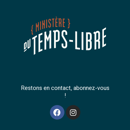
Restons en contact, abonnez-vous
!
F
I
a
n
c
s