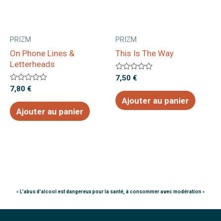
PRIZM
PRIZM
On Phone Lines &
This Is The Way
Letterheads
Note
7,50
€
0
Note
7,80
€
sur
0
5
Ajouter au panier
sur
5
Ajouter au panier
«
L'abus d'alcool est dangereux pour la santé, à consommer avec modération
»