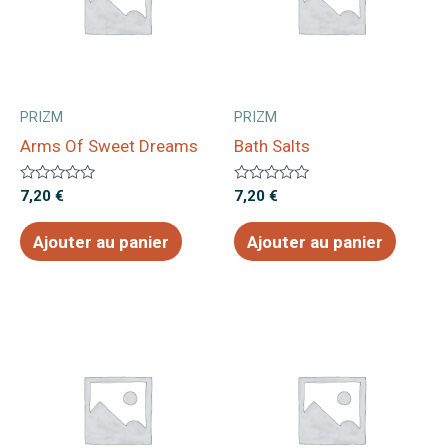
PRIZM
PRIZM
Arms Of Sweet Dreams
Bath Salts
Note
Note
7,20
€
7,20
€
0
0
sur
sur
5
5
Ajouter au panier
Ajouter au panier