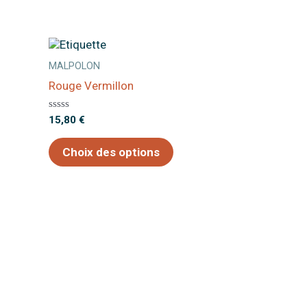
MALPOLON
Rouge Vermillon
Note
15,80
€
0
sur
5
Choix des options