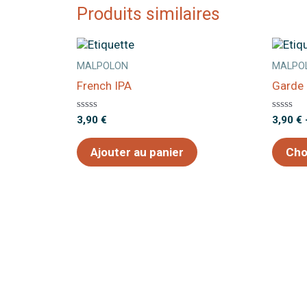
Produits similaires
MALPOLON
MALPO
French IPA
Garde
Note
Note
3,90
€
3,90
€
0
0
sur
sur
5
5
Ajouter au panier
Cho