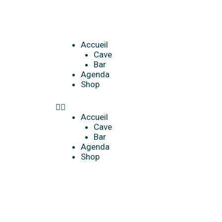
Aller
au
contenu
Menu
Accueil
Cave
Bar
Agenda
Shop
Accueil
Cave
Bar
Agenda
Shop