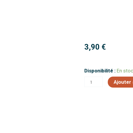
3,90
€
quantité
Disponibilité :
En sto
de
Ajouter 
Ble
Fenouil