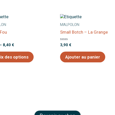
LON
MALPOLON
 Fou
Small Botch – La Grange
Note
–
8,40
€
3,90
€
0
sur
5
ix des options
Ajouter au panier