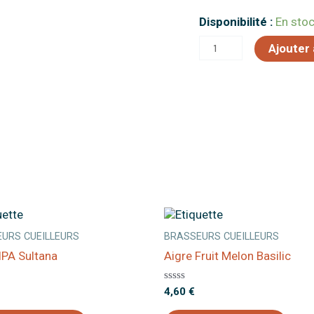
quantité
Disponibilité :
En sto
de
Ajouter 
Ecume
Felée
URS CUEILLEURS
BRASSEURS CUEILLEURS
IPA Sultana
Aigre Fruit Melon Basilic
Note
4,60
€
0
sur