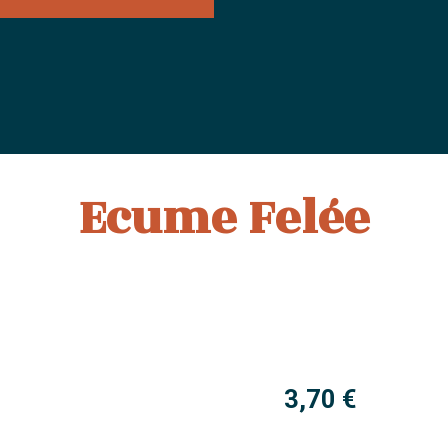
Ecume Felée
3,70
€