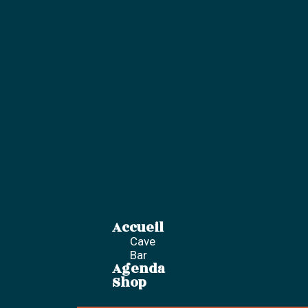
Aller
au
contenu
Accueil
Menu
Cave
Bar
Agenda
Shop