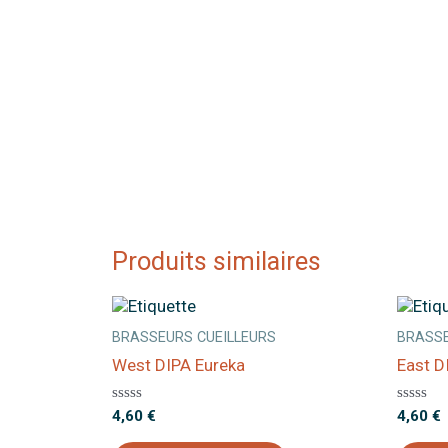
Produits similaires
BRASSEURS CUEILLEURS
BRASSE
West DIPA Eureka
East D
Note
Note
4,60
€
4,60
€
0
0
sur
sur