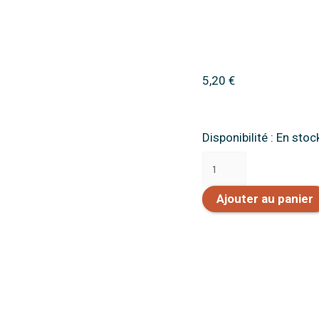
5,20
€
quantité
Disponibilité :
En stoc
de
Ere
Glacière
Ajouter au panier