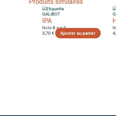
Produits similaires
GALIBOT
G
IPA
Note
0
sur 5
N
3,70
€
Ajouter au panier
4