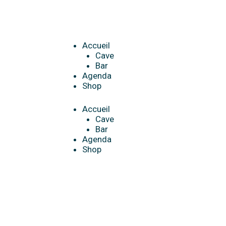
Aller
au
contenu
Menu
Accueil
Cave
Bar
Agenda
Shop
Accueil
Cave
Bar
Agenda
Shop