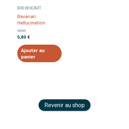
BREWHEART
Bavarian
Hellucination
Note
5,80
€
0
sur
5
Ajouter au
panier
Revenir au shop