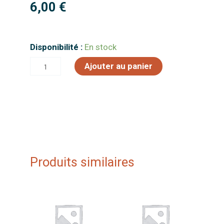
6,00
€
quantité
Disponibilité :
En stock
de
Ajouter au panier
Hell
Raiser
Produits similaires