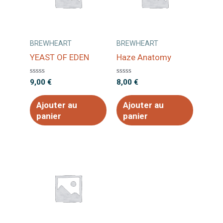
BREWHEART
BREWHEART
YEAST OF EDEN
Haze Anatomy
Note
Note
9,00
€
8,00
€
0
0
sur
sur
5
5
Ajouter au
Ajouter au
panier
panier