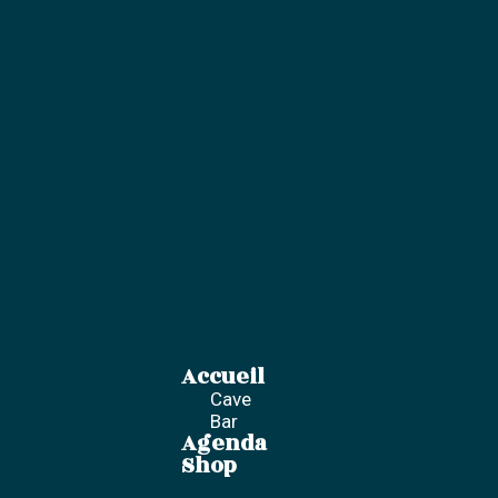
Aller
au
contenu
Accueil
Menu
Cave
Bar
Agenda
Shop