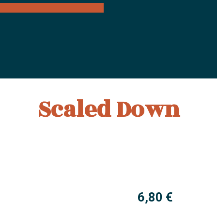
Scaled Down
6,80
€