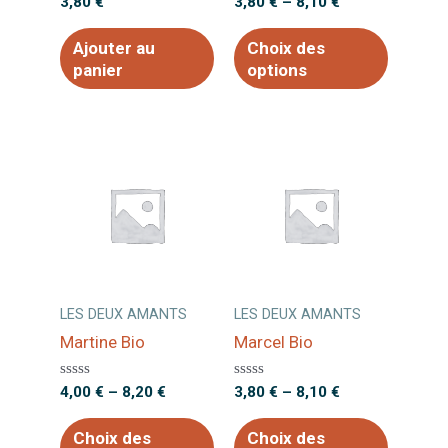
Note
Note
3,80
€
3,80
€
–
8,10
€
0
0
sur
sur
5
5
Ajouter au
Choix des
panier
options
LES DEUX AMANTS
LES DEUX AMANTS
Martine Bio
Marcel Bio
Note
Note
4,00
€
–
8,20
€
3,80
€
–
8,10
€
0
0
sur
sur
5
5
Choix des
Choix des