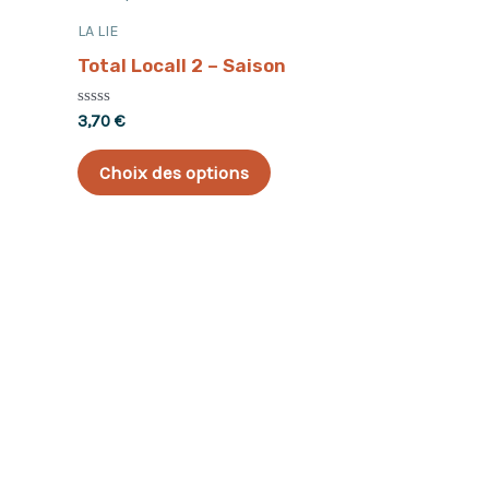
LA LIE
Total Locall 2 – Saison
Note
3,70
€
0
sur
5
Choix des options