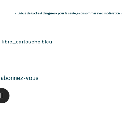
«
L'abus d'alcool est dangereux pour la santé, à consommer avec modération
»
 abonnez-vous !
I
n
s
t
a
g