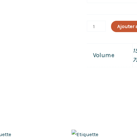
Total
Locall
2
Ajouter 
-
Dubbel
1
Volume
7