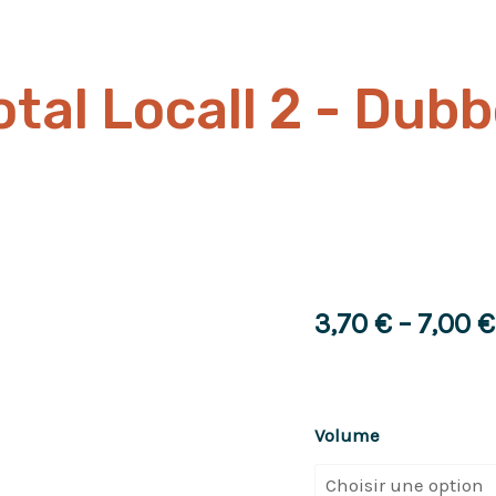
otal Locall 2 - Dubb
3,70
€
–
7,00
€
quantité
Volume
de