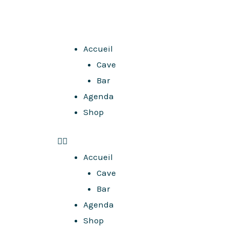
Aller
au
contenu
Menu
Accueil
Cave
Bar
Agenda
Shop
Accueil
Cave
Bar
Agenda
Shop