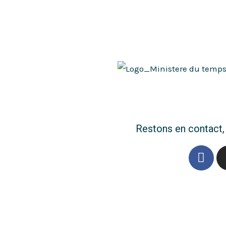
Restons en contact,
F
a
c
e
b
o