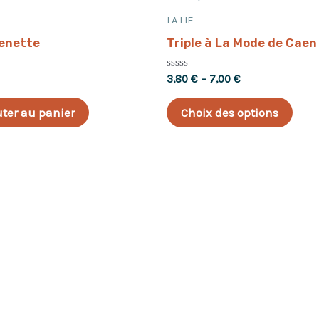
LA LIE
enette
Triple à La Mode de Caen
Note
3,80
€
–
7,00
€
0
sur
5
uter au panier
Choix des options
Revenir au shop