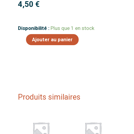
4,50
€
quantité
Disponibilité :
Plus que 1 en stock
de
Ajouter au panier
Zombie's
Delight
Produits similaires