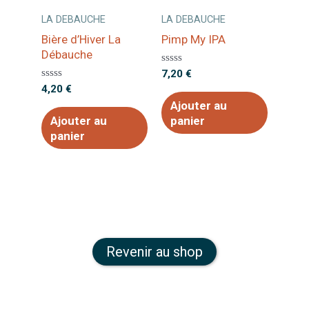
LA DEBAUCHE
LA DEBAUCHE
Bière d’Hiver La
Pimp My IPA
Débauche
Note
7,20
€
0
Note
4,20
€
sur
0
5
Ajouter au
sur
5
Ajouter au
panier
panier
Revenir au shop