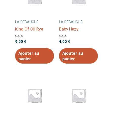
LA DEBAUCHE
LA DEBAUCHE
King Of Oil Rye
Baby Hazy
Note
Note
9,00
€
4,00
€
0
0
sur
sur
5
5
Ajouter au
Ajouter au
panier
panier